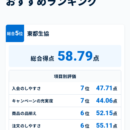
おすすめランキング
東都生協
5
総合
位
58.79
点
総合得点
項目別評価
7
47.71
入会のしやすさ
点
7
44.06
キャンペーンの充実度
点
6
52.15
商品の品揃え
点
6
55.11
注文のしやすさ
点