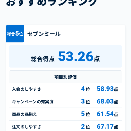
おすすめランキング
セブンミール
5
総合
位
53.26
点
総合得点
項目別評価
4
58.93
入会のしやすさ
点
3
68.03
キャンペーンの充実度
点
5
61.54
商品の品揃え
点
2
67.17
注文のしやすさ
点