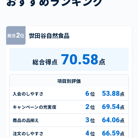
おすすめランキング
世田谷自然食品
2
総合
位
70.58
点
総合得点
項目別評価
6
53.88
入会のしやすさ
点
2
69.54
キャンペーンの充実度
点
3
64.06
商品の品揃え
点
4
66.59
注文のしやすさ
点