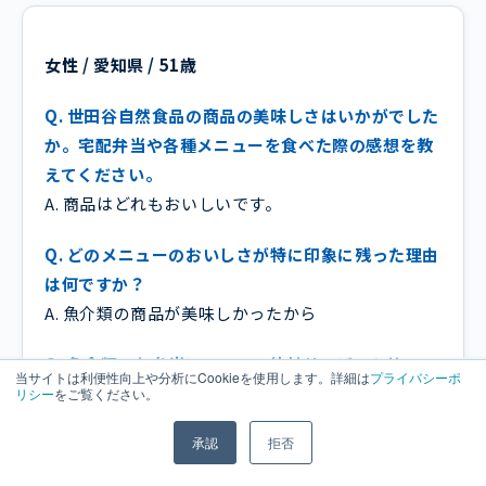
女性 / 愛知県 / 51歳
Q. 世田谷自然食品の商品の美味しさはいかがでした
か。宅配弁当や各種メニューを食べた際の感想を教
えてください。
A. 商品はどれもおいしいです。
Q. どのメニューのおいしさが特に印象に残った理由
は何ですか？
A. 魚介類の商品が美味しかったから
Q. 魚介類のお弁当について、他社サービスと比べて
当サイトは利便性向上や分析にCookieを使用します。詳細は
プライバシーポ
どんな違いがあると感じましたか？
リシー
をご覧ください。
A. 他社サービスと比べたことがないので、わかりま
承認
拒否
せん