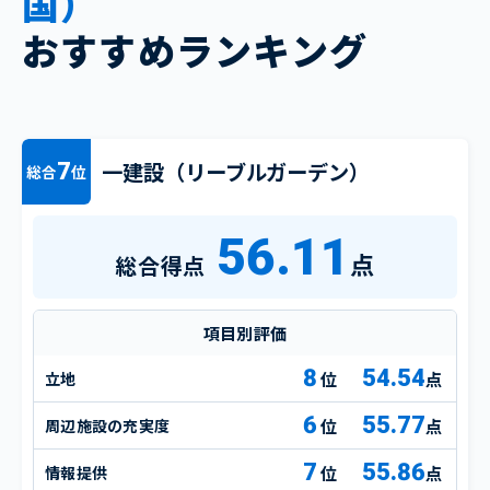
国）
おすすめランキング
一建設（リーブルガーデン）
7
総合
位
56.11
点
総合得点
項目別評価
8
54.54
立地
点
6
55.77
周辺施設の充実度
点
7
55.86
情報提供
点