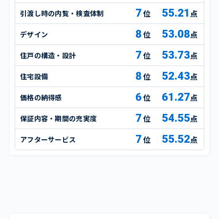
7
55.21
引渡し時の内覧・検査体制
点
8
53.08
デザイン
点
7
53.73
住戸の構造・設計
点
8
52.43
住宅設備
点
6
61.27
価格の納得感
点
7
54.55
保証内容・期間の充実度
点
7
55.52
アフターサービス
点