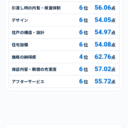
6
56.06
引渡し時の内覧・検査体制
点
6
54.05
デザイン
点
6
54.97
住戸の構造・設計
点
6
54.08
住宅設備
点
4
62.76
価格の納得感
点
6
57.02
保証内容・期間の充実度
点
6
55.72
アフターサービス
点