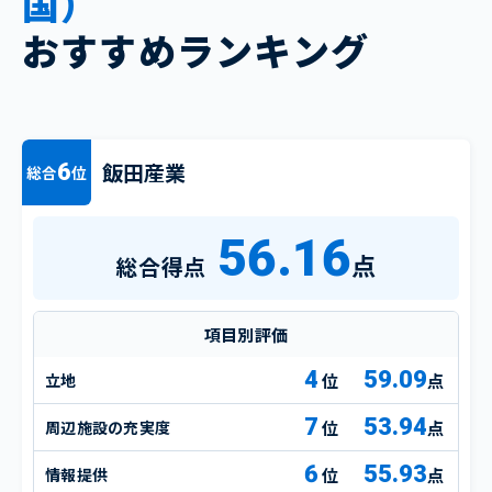
国）
おすすめランキング
飯田産業
6
総合
位
56.16
点
総合得点
項目別評価
4
59.09
立地
点
7
53.94
周辺施設の充実度
点
6
55.93
情報提供
点