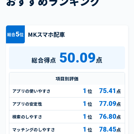
おすすめランキング
MKスマホ配車
5
総合
位
50.09
点
総合得点
項目別評価
1
75.41
アプリの使いやすさ
点
1
77.09
アプリの安定性
点
1
76.80
検索のしやすさ
点
1
78.45
マッチングのしやすさ
点