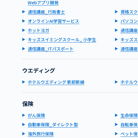
Webアプリ開発
通信講座_行政書士
資格スク
オンラインAI学習サービス
パソコン
ホットヨガ
通信講座
キッズスイミングスクール_ 小学生
キッズス
通信講座_ITパスポート
通信講座
ウエディング
ホテルウエディング 新郎新婦
ホテルウ
保険
がん保険
生命保険
自動車保険_ダイレクト型
自転車保
海外旅行保険
ペット保