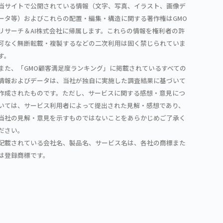
当サイトで公開されている情報（文字、写真、イラスト、画像デ
ータ等）およびこれらの配置・編集・構造に関する著作権はGMO
リサーチ＆AI株式会社に帰属します。これらの情報を権利者の許
可なく無断転載・複製するなどの二次利用は固く禁じられていま
す。
また、「GMO顧客満足度ランキング」に掲載されているすべての
情報およびデータは、当社が独自に実施した調査結果に基づいて
作成されたものです。ただし、サービスに関する感想・意見につ
いては、サービス利用者によって提出された見解・感想であり、
当社の見解・意見を示すものではないことをあらかじめご了承く
ださい。
記載されている会社名、製品名、サービス名は、各社の商標また
は登録商標です。