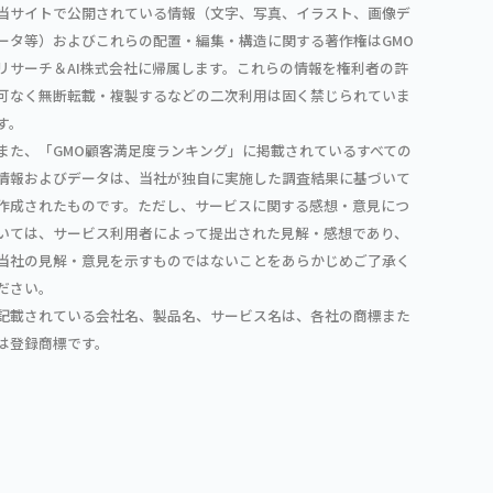
当サイトで公開されている情報（文字、写真、イラスト、画像デ
ータ等）およびこれらの配置・編集・構造に関する著作権はGMO
リサーチ＆AI株式会社に帰属します。これらの情報を権利者の許
可なく無断転載・複製するなどの二次利用は固く禁じられていま
す。
また、「GMO顧客満足度ランキング」に掲載されているすべての
情報およびデータは、当社が独自に実施した調査結果に基づいて
作成されたものです。ただし、サービスに関する感想・意見につ
いては、サービス利用者によって提出された見解・感想であり、
当社の見解・意見を示すものではないことをあらかじめご了承く
ださい。
記載されている会社名、製品名、サービス名は、各社の商標また
は登録商標です。