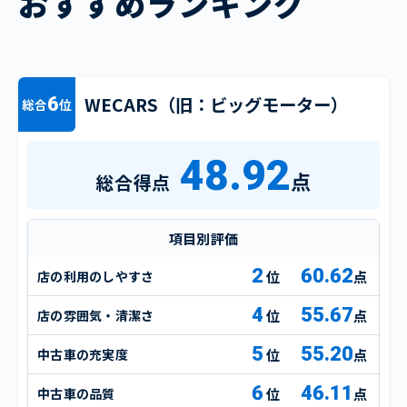
おすすめランキング
WECARS（旧：ビッグモーター）
6
総合
位
48.92
点
総合得点
項目別評価
2
60.62
店の利用のしやすさ
点
4
55.67
店の雰囲気・清潔さ
点
5
55.20
中古車の充実度
点
6
46.11
中古車の品質
点