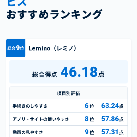
ビス
おすすめランキング
Lemino（レミノ）
9
総合
位
46.18
点
総合得点
項目別評価
6
63.24
手続きのしやすさ
点
8
57.86
アプリ・サイトの使いやすさ
点
9
57.31
動画の見やすさ
点