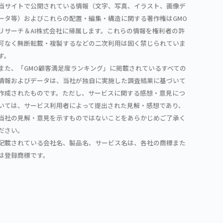
当サイトで公開されている情報（文字、写真、イラスト、画像デ
ータ等）およびこれらの配置・編集・構造に関する著作権はGMO
リサーチ＆AI株式会社に帰属します。これらの情報を権利者の許
可なく無断転載・複製するなどの二次利用は固く禁じられていま
す。
また、「GMO顧客満足度ランキング」に掲載されているすべての
情報およびデータは、当社が独自に実施した調査結果に基づいて
作成されたものです。ただし、サービスに関する感想・意見につ
いては、サービス利用者によって提出された見解・感想であり、
当社の見解・意見を示すものではないことをあらかじめご了承く
ださい。
記載されている会社名、製品名、サービス名は、各社の商標また
は登録商標です。