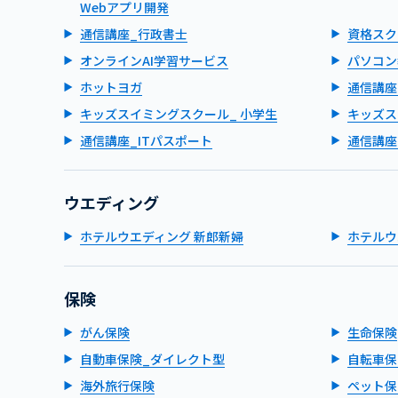
Webアプリ開発
通信講座_行政書士
資格スク
オンラインAI学習サービス
パソコン
ホットヨガ
通信講座
キッズスイミングスクール_ 小学生
キッズス
通信講座_ITパスポート
通信講座
ウエディング
ホテルウエディング 新郎新婦
ホテルウ
保険
がん保険
生命保険
自動車保険_ダイレクト型
自転車保
海外旅行保険
ペット保