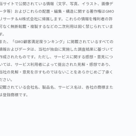
当サイトで公開されている情報（文字、写真、イラスト、画像デ
ータ等）およびこれらの配置・編集・構造に関する著作権はGMO
リサーチ＆AI株式会社に帰属します。これらの情報を権利者の許
可なく無断転載・複製するなどの二次利用は固く禁じられていま
す。
また、「GMO顧客満足度ランキング」に掲載されているすべての
情報およびデータは、当社が独自に実施した調査結果に基づいて
作成されたものです。ただし、サービスに関する感想・意見につ
いては、サービス利用者によって提出された見解・感想であり、
当社の見解・意見を示すものではないことをあらかじめご了承く
ださい。
記載されている会社名、製品名、サービス名は、各社の商標また
は登録商標です。