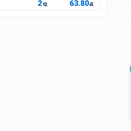
2
63.80
点